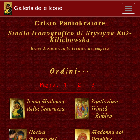
Galleria delle Icone
Toggl
navig
Cristo Pantokratore
Studio iconografico di Krystyna Kuś-
Kilichowska
Icone dipinte con la tecnica di tempera
Ordini···
Pagina :
1
2
3
Icona Madonna
Santissima
della Tenerezza
Trinità
- Rublev
Nostra
Madonna col
Signora del
Bambino