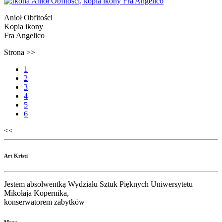
Anioł Obfitości
Kopia ikony
Fra Angelico
Strona >>
1
2
3
4
5
6
<<
Art Kristi
Jestem absolwentką Wydziału Sztuk Pięknych Uniwersytetu
Mikołaja Kopernika,
konserwatorem zabytków