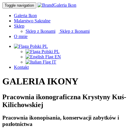
Galeria Ikon
Toggle navigation
Galeria Ikon
Malarstwo Sakralne
Sklep
Sklep z Ikonami
|
Sklep z Ikonami
O mnie
PL
PL
EN
IT
Kontakt
GALERIA IKONY
Pracownia ikonograficzna Krystyny Kuś-
Kilichowskiej
Pracownia ikonopisania, konserwacji zabytków i
pozłotnictwa